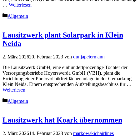
…
Weiterlesen
Kategorien
Allgemein
Lausitzwerk plant Solarpark in Klein
Neida
2. März 2026
20. Februar 2023
von
dunjapetermann
Die Lausitzwerk GmbH, eine einhundertprozentige Tochter der
Versorgungsbetriebe Hoyerswerda GmbH (VBH), plant die
Errichtung einer Photovoltaikfreiflächenanlage in der Gemarkung
Klein Neida. Einem entsprechenden Aufstellungsbeschluss für …
Weiterlesen
Kategorien
Allgemein
Lausitzwerk hat Koark übernommen
2. März 2026
14. Februar 2023
von
markowskichairlines