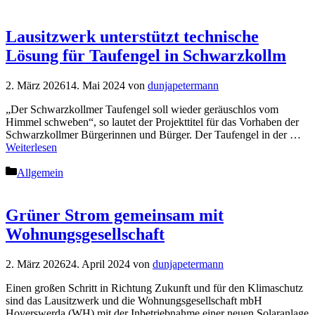
Lausitzwerk unterstützt technische
Lösung für Taufengel in Schwarzkollm
2. März 2026
14. Mai 2024
von
dunjapetermann
„Der Schwarzkollmer Taufengel soll wieder geräuschlos vom
Himmel schweben“, so lautet der Projekttitel für das Vorhaben der
Schwarzkollmer Bürgerinnen und Bürger. Der Taufengel in der …
Weiterlesen
Kategorien
Allgemein
Grüner Strom gemeinsam mit
Wohnungsgesellschaft
2. März 2026
24. April 2024
von
dunjapetermann
Einen großen Schritt in Richtung Zukunft und für den Klimaschutz
sind das Lausitzwerk und die Wohnungsgesellschaft mbH
Hoyerswerda (WH) mit der Inbetriebnahme einer neuen Solaranlage