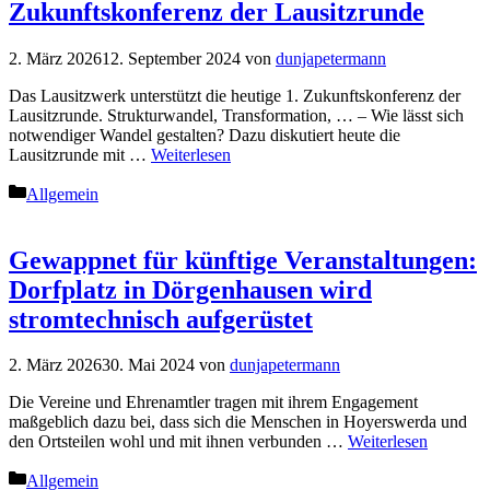
Zukunftskonferenz der Lausitzrunde
2. März 2026
12. September 2024
von
dunjapetermann
Das Lausitzwerk unterstützt die heutige 1. Zukunftskonferenz der
Lausitzrunde. Strukturwandel, Transformation, … – Wie lässt sich
notwendiger Wandel gestalten? Dazu diskutiert heute die
Lausitzrunde mit …
Weiterlesen
Kategorien
Allgemein
Gewappnet für künftige Veranstaltungen:
Dorfplatz in Dörgenhausen wird
stromtechnisch aufgerüstet
2. März 2026
30. Mai 2024
von
dunjapetermann
Die Vereine und Ehrenamtler tragen mit ihrem Engagement
maßgeblich dazu bei, dass sich die Menschen in Hoyerswerda und
den Ortsteilen wohl und mit ihnen verbunden …
Weiterlesen
Kategorien
Allgemein