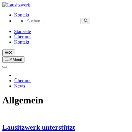
Zum
Inhalt
Kontakt
springen
Suchen
nach:
Startseite
Über uns
Kontakt
Menü
Menü
Über uns
News
Allgemein
Lausitzwerk unterstützt