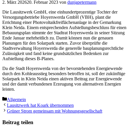
2. März 2026
20. Februar 2023
von
dunjapetermann
Die Lausitzwerk GmbH, eine einhundertprozentige Tochter der
Versorgungsbetriebe Hoyerswerda GmbH (VBH), plant die
Errichtung einer Photovoltaikfreiflächenanlage in der Gemarkung
Klein Neida. Einem entsprechenden Aufstellungsbeschluss für einen
Bebauungsplan stimmte der Stadtrat Hoyerswerda in seiner Sitzung
Ende Januar mehrheitlich zu. Damit können nun die genauen
Planungen für den Solarpark starten. Zuvor überprüfte die
Stadtverwaltung Hoyerswerda die generelle bauplanungsrechtliche
Zulässigkeit und fand keine grundsätzlichen Bedenken zur
Aufstellung dieses B-Planes.
Da die Stadt Hoyerswerda von der bevorstehenden Energiewende
durch den Kohleausstieg besonders betroffen ist, soll der zukünftige
Solarpark in Klein Neida einen aktiven Beitrag zur Energiewende
und der damit verbundenen Erzeugung von alternativen Energien
leisten.
Kategorien
Allgemein
Lausitzwerk hat Koark übernommen
Grüner Strom gemeinsam mit Wohnungsgesellschaft
Beitrag teilen