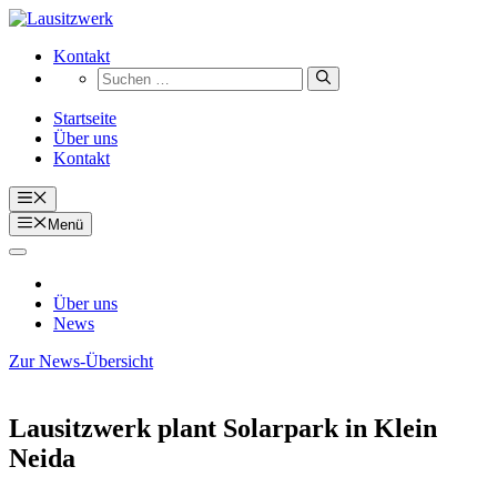
Zum
Inhalt
Kontakt
springen
Suchen
nach:
Startseite
Über uns
Kontakt
Menü
Menü
Über uns
News
Zur News-Übersicht
Lausitzwerk plant Solarpark in Klein
Neida